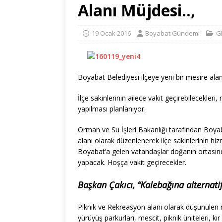
Alanı Müjdesi..,
19 Ocak 2016
Boyabat Gündemi
G
Boyabat Belediyesi ilçeye yeni bir mesire alan
İlçe sakinlerinin ailece vakit geçirebilecekler
yapılması planlanıyor.
Orman ve Su İşleri Bakanlığı tarafından Boya
alanı olarak düzenlenerek ilçe sakinlerinin hi
Boyabat’a gelen vatandaşlar doğanın ortasınd
yapacak. Hoşça vakit geçirecekler.
Başkan Çakıcı, “Kalebağına alternatif
Piknik ve Rekreasyon alanı olarak düşünülen me
yürüyüş parkurları, mescit, piknik üniteleri, kı