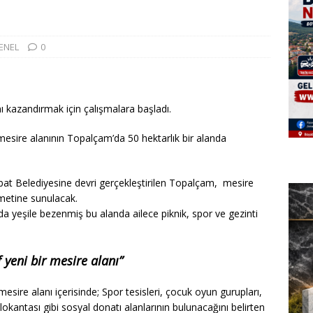
ENEL
0
ı kazandırmak için çalışmalara başladı.
i, mesire alanının Topalçam’da 50 hektarlık bir alanda
bat Belediyesine devri gerçekleştirilen Topalçam, mesire
zmetine sunulacak.
a yeşile bezenmiş bu alanda ailece piknik, spor ve gezinti
 yeni bir mesire alanı”
sire alanı içerisinde; Spor tesisleri, çocuk oyun gurupları,
r lokantası gibi sosyal donatı alanlarının bulunacağını belirten