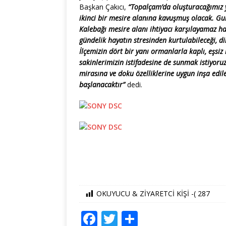
Başkan Çakıcı,
“Topalçam’da oluşturacağımız ye
ikinci bir mesire alanına kavuşmuş olacak. Gurb
Kalebağı mesire alanı ihtiyacı karşılayamaz ha
gündelik hayatın stresinden kurtulabileceği, di
İlçemizin dört bir yanı ormanlarla kaplı, eşsiz
sakinlerimizin istifadesine de sunmak istiyoru
mirasına ve doku özelliklerine uygun inşa edil
başlanacaktır”
dedi.
OKUYUCU & ZİYARETCİ KİŞİ -(
287
F
T
S