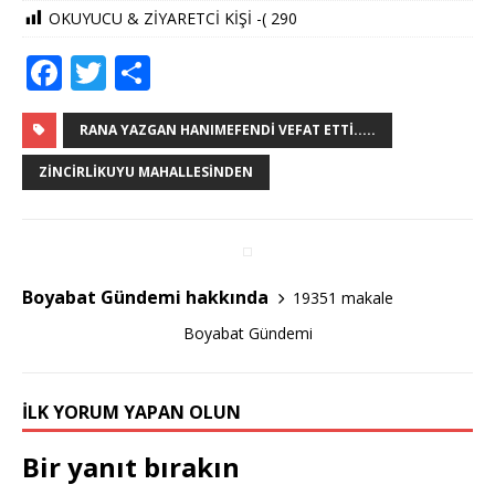
OKUYUCU & ZİYARETCİ KİŞİ -(
290
F
T
S
a
w
h
c
it
ar
RANA YAZGAN HANIMEFENDI VEFAT ETTI.....
e
te
e
ZINCIRLIKUYU MAHALLESINDEN
b
r
o
o
Boyabat Gündemi hakkında
19351 makale
k
Boyabat Gündemi
İLK YORUM YAPAN OLUN
Bir yanıt bırakın