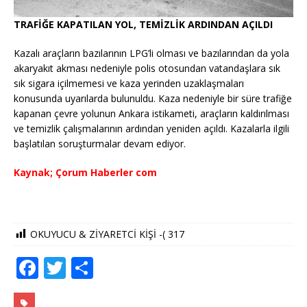
TRAFİĞE KAPATILAN YOL, TEMİZLİK ARDINDAN AÇILDI
Kazalı araçların bazılarının LPG’li olması ve bazılarından da yola
akaryakıt akması nedeniyle polis otosundan vatandaşlara sık
sık sigara içilmemesi ve kaza yerinden uzaklaşmaları
konusunda uyarılarda bulunuldu. Kaza nedeniyle bir süre trafiğe
kapanan çevre yolunun Ankara istikameti, araçların kaldırılması
ve temizlik çalışmalarının ardından yeniden açıldı. Kazalarla ilgili
başlatılan soruşturmalar devam ediyor.
Kaynak; Çorum Haberler com
OKUYUCU & ZİYARETCİ KİŞİ -(
317
F
T
S
a
w
h