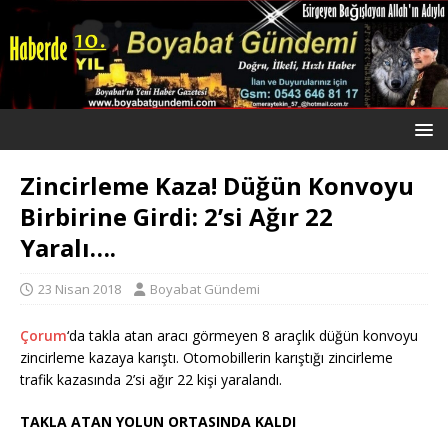
Zincirleme Kaza! Düğün Konvoyu
Birbirine Girdi: 2’si Ağır 22
Yaralı….
23 Nisan 2018
Boyabat Gündemi
Çorum
‘da takla atan aracı görmeyen 8 araçlık düğün konvoyu
zincirleme kazaya karıştı. Otomobillerin karıştığı zincirleme
trafik kazasında 2’si ağır 22 kişi yaralandı.
TAKLA ATAN YOLUN ORTASINDA KALDI