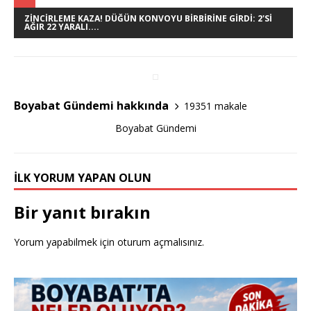
c
it
ar
e
te
e
ZINCIRLEME KAZA! DÜĞÜN KONVOYU BIRBIRINE GIRDI: 2'SI
AĞIR 22 YARALI....
b
r
o
o
Boyabat Gündemi hakkında
19351 makale
k
Boyabat Gündemi
İLK YORUM YAPAN OLUN
Bir yanıt bırakın
Yorum yapabilmek için
oturum açmalısınız
.