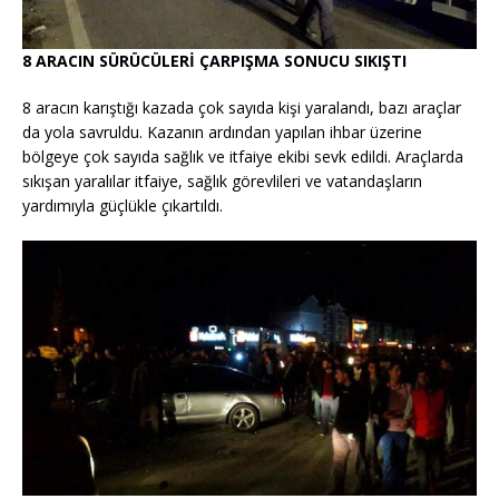
8 ARACIN SÜRÜCÜLERİ ÇARPIŞMA SONUCU SIKIŞTI
8 aracın karıştığı kazada çok sayıda kişi yaralandı, bazı araçlar
da yola savruldu. Kazanın ardından yapılan ihbar üzerine
bölgeye çok sayıda sağlık ve itfaiye ekibi sevk edildi. Araçlarda
sıkışan yaralılar itfaiye, sağlık görevlileri ve vatandaşların
yardımıyla güçlükle çıkartıldı.