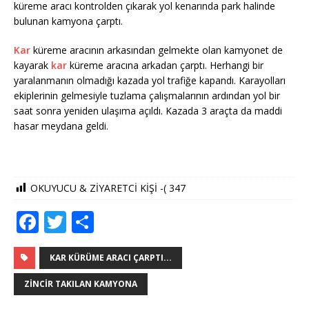
küreme aracı kontrolden çıkarak yol kenarında park halinde
bulunan kamyona çarptı.
Kar
küreme aracının arkasından gelmekte olan kamyonet de
kayarak
kar
küreme aracına arkadan çarptı. Herhangi bir
yaralanmanın olmadığı kazada yol trafiğe kapandı. Karayolları
ekiplerinin gelmesiyle tuzlama çalışmalarının ardından yol bir
saat sonra yeniden ulaşıma açıldı. Kazada 3 araçta da maddi
hasar meydana geldi.
OKUYUCU & ZİYARETCİ KİŞİ -(
347
F
T
S
a
w
h
c
it
ar
KAR KÜRÜME ARACI ÇARPTI...
e
te
e
ZINCIR TAKILAN KAMYONA