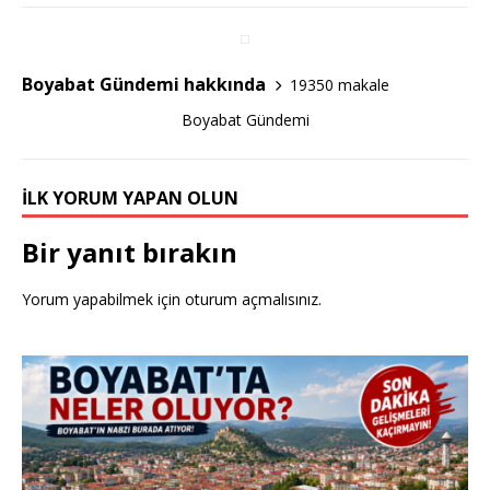
b
r
o
o
Boyabat Gündemi hakkında
19350 makale
k
Boyabat Gündemi
İLK YORUM YAPAN OLUN
Bir yanıt bırakın
Yorum yapabilmek için
oturum açmalısınız
.