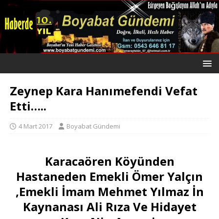
Zeynep Kara Hanımefendi Vefat
Etti…..
4 Mart 2017
Boyabat Gündemi
Karacaören Köyünden
Hastaneden Emekli Ömer Yalçın
,Emekli İmam Mehmet Yılmaz İn
Kaynanası Ali Rıza Ve Hidayet