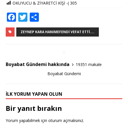
OKUYUCU & ZİYARETCİ KİŞİ -(
305
F
T
S
a
w
h
c
it
ar
ZEYNEP KARA HANIMEFENDI VEFAT ETTI....
e
te
e
b
r
o
Boyabat Gündemi hakkında
19351 makale
o
Boyabat Gündemi
k
İLK YORUM YAPAN OLUN
Bir yanıt bırakın
Yorum yapabilmek için
oturum açmalısınız
.