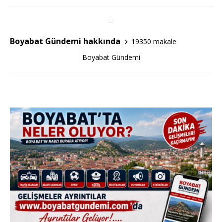
a
w
h
c
it
ar
e
te
e
Boyabat Gündemi hakkında
19350 makale
b
r
Boyabat Gündemi
o
o
k