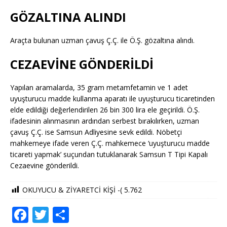
GÖZALTINA ALINDI
Araçta bulunan uzman çavuş Ç.Ç. ile Ö.Ş. gözaltına alındı.
CEZAEVİNE GÖNDERİLDİ
Yapılan aramalarda, 35 gram metamfetamin ve 1 adet
uyuşturucu madde kullanma aparatı ile uyuşturucu ticaretinden
elde edildiği değerlendirilen 26 bin 300 lira ele geçirildi. Ö.Ş.
ifadesinin alınmasının ardından serbest bırakılırken, uzman
çavuş Ç.Ç. ise Samsun Adliyesine sevk edildi. Nöbetçi
mahkemeye ifade veren Ç.Ç. mahkemece ‘uyuşturucu madde
ticareti yapmak’ suçundan tutuklanarak Samsun T Tipi Kapalı
Cezaevine gönderildi.
OKUYUCU & ZİYARETCİ KİŞİ -(
5.762
F
T
S