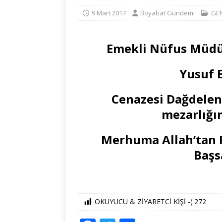
9 Mart 2017
Boyabat Gündemi
GE
Emekli Nüfus Müdü
Yusuf E
Cenazesi Dağdelen
mezarlığın
Merhuma Allah’tan R
Başsa
OKUYUCU & ZİYARETCİ KİŞİ -(
272