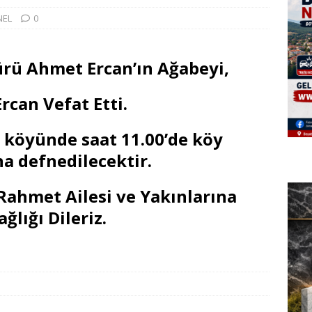
NEL
0
rü Ahmet Ercan’ın Ağabeyi,
rcan Vefat Etti.
 köyünde saat 11.00’de köy
a defnedilecektir.
ahmet Ailesi ve Yakınlarına
ğlığı Dileriz.