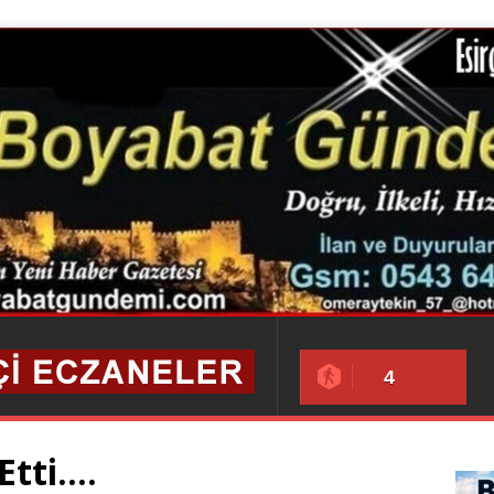
4
Etti….