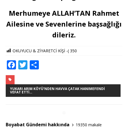
Merhumeye ALLAH’TAN Rahmet
Ailesine ve Sevenlerine başsağlığı
dileriz.
OKUYUCU & ZİYARETCİ KİŞİ -(
350
F
T
S
a
w
h
c
it
ar
e
te
e
YUKARI ARIM KÖYÜ’NDEN HAVVA ÇATAK HANIMEFENDI
VEFAT ETTI…
b
r
o
o
Boyabat Gündemi hakkında
19350 makale