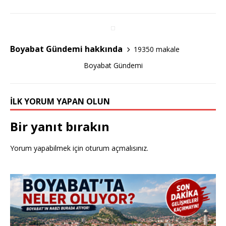
e
te
e
b
r
o
Boyabat Gündemi hakkında
19350 makale
o
Boyabat Gündemi
k
İLK YORUM YAPAN OLUN
Bir yanıt bırakın
Yorum yapabilmek için
oturum açmalısınız
.