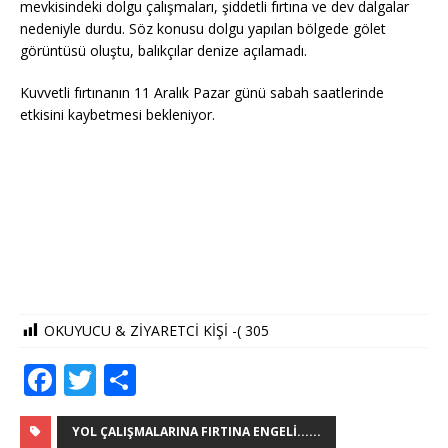
mevkisindeki dolgu çalışmaları, şiddetli fırtına ve dev dalgalar
nedeniyle durdu. Söz konusu dolgu yapılan bölgede gölet
görüntüsü oluştu, balıkçılar denize açılamadı.
Kuvvetli fırtınanın 11 Aralık Pazar günü sabah saatlerinde
etkisini kaybetmesi bekleniyor.
OKUYUCU & ZİYARETCİ KİŞİ -(
305
F
T
S
a
w
h
c
it
ar
YOL ÇALIŞMALARINA FIRTINA ENGELI......