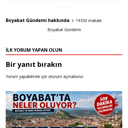
e
te
e
b
r
o
Boyabat Gündemi hakkında
19350 makale
o
Boyabat Gündemi
k
İLK YORUM YAPAN OLUN
Bir yanıt bırakın
Yorum yapabilmek için
oturum açmalısınız
.