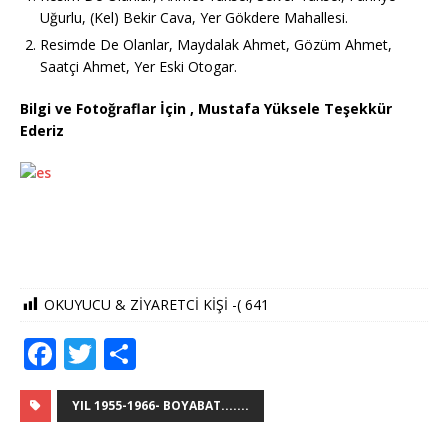
Uğurlu, (Kel) Bekir Cava, Yer Gökdere Mahallesi.
Resimde De Olanlar, Maydalak Ahmet, Gözüm Ahmet,
Saatçi Ahmet, Yer Eski Otogar.
Bilgi ve Fotoğraflar İçin , Mustafa Yüksele Teşekkür
Ederiz
OKUYUCU & ZİYARETCİ KİŞİ -(
641
F
T
S
a
w
h
c
it
ar
YIL 1955-1966- BOYABAT.......