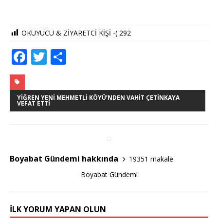
OKUYUCU & ZİYARETCİ KİŞİ -(
292
F
T
S
a
w
h
c
it
ar
e
te
e
YIĞREN YENI MEHMETLI KÖYÜ’NDEN VAHIT ÇETINKAYA
VEFAT ETTI
b
r
o
o
Boyabat Gündemi hakkında
19351 makale
k
Boyabat Gündemi
İLK YORUM YAPAN OLUN