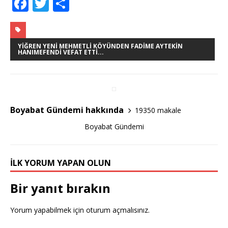
F
T
S
a
w
h
c
it
ar
e
te
e
YIĞREN YENI MEHMETLI KÖYÜNDEN FADIME AYTEKİN
HANIMEFENDI VEFAT ETTI...
b
r
o
o
Boyabat Gündemi hakkında
19350 makale
k
Boyabat Gündemi
İLK YORUM YAPAN OLUN
Bir yanıt bırakın
Yorum yapabilmek için
oturum açmalısınız
.