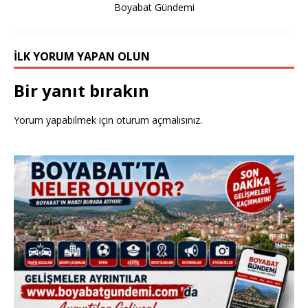
Boyabat Gündemi
o
o
İLK YORUM YAPAN OLUN
k
Bir yanıt bırakın
Yorum yapabilmek için
oturum açmalısınız
.