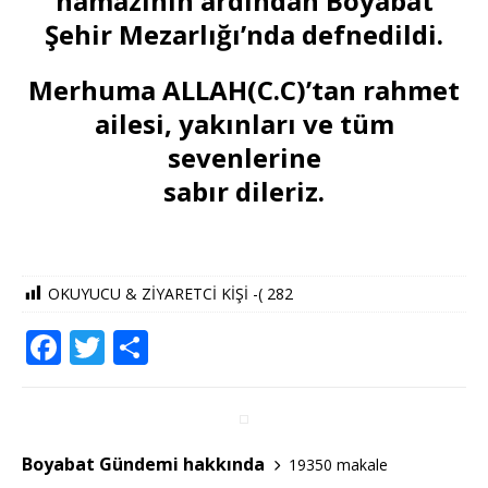
namazının ardından Boyabat
Şehir Mezarlığı’nda defnedildi.
Merhuma ALLAH(C.C)’tan rahmet
ailesi, yakınları ve tüm
sevenlerine
sabır dileriz.
OKUYUCU & ZİYARETCİ KİŞİ -(
282
F
T
S
a
w
h
c
it
ar
e
te
e
Boyabat Gündemi hakkında
19350 makale
b
r