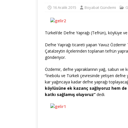
16 Aralık 2015
Boyabat Gündemi
G
Türkeli’de Defne Yaprağı (Tefrün), köylüye ve 
Defne Yaprağı ticareti yapan Yavuz Özdemir T
Çatalzeytin ilçelerinden toplanan tefrün yapra
gönderiyor.
Özdemir, defne yapraklarının yağ, sabun ve ko
“İnebolu ve Türkeli çevresinde yetişen defne 
kar yağıncaya kadar defne yaprağı toplayaca
köylüsüne ek kazanç sağlıyoruz hem de 
katkı sağlamış oluyoruz”
dedi.