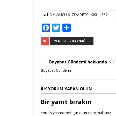
OKUYUCU & ZİYARETCİ KİŞİ -(
352
F
T
S
a
w
h
c
it
ar
YENI GELIR KAYNAĞI...
e
te
e
b
r
Boyabat Gündemi hakkında
1
o
Boyabat Gündemi
o
k
İLK YORUM YAPAN OLUN
Bir yanıt bırakın
Yorum yapabilmek için
oturum açmalısınız
.