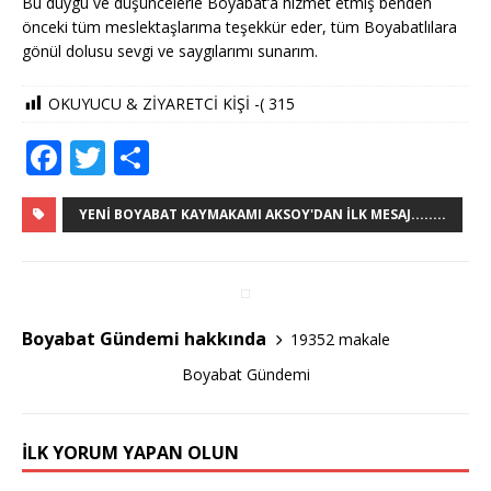
Bu duygu ve düşüncelerle Boyabat’a hizmet etmiş benden
önceki tüm meslektaşlarıma teşekkür eder, tüm Boyabatlılara
gönül dolusu sevgi ve saygılarımı sunarım.
OKUYUCU & ZİYARETCİ KİŞİ -(
315
F
T
S
a
w
h
c
it
ar
YENI BOYABAT KAYMAKAMI AKSOY'DAN İLK MESAJ........
e
te
e
b
r
o
Boyabat Gündemi hakkında
19352 makale
o
Boyabat Gündemi
k
İLK YORUM YAPAN OLUN