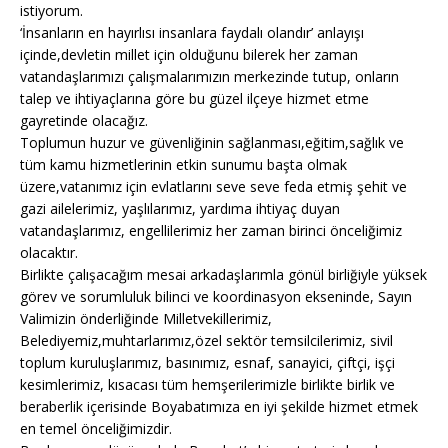
istiyorum.
‘İnsanların en hayırlısı insanlara faydalı olandır’ anlayışı
içinde,devletin millet için olduğunu bilerek her zaman
vatandaşlarımızı çalışmalarımızın merkezinde tutup, onların
talep ve ihtiyaçlarına göre bu güzel ilçeye hizmet etme
gayretinde olacağız.
Toplumun huzur ve güvenliğinin sağlanması,eğitim,sağlık ve
tüm kamu hizmetlerinin etkin sunumu başta olmak
üzere,vatanımız için evlatlarını seve seve feda etmiş şehit ve
gazi ailelerimiz, yaşlılarımız, yardıma ihtiyaç duyan
vatandaşlarımız, engellilerimiz her zaman birinci önceliğimiz
olacaktır.
Birlikte çalışacağım mesai arkadaşlarımla gönül birliğiyle yüksek
görev ve sorumluluk bilinci ve koordinasyon ekseninde, Sayın
Valimizin önderliğinde Milletvekillerimiz,
Belediyemiz,muhtarlarımız,özel sektör temsilcilerimiz, sivil
toplum kuruluşlarımız, basınımız, esnaf, sanayici, çiftçi, işçi
kesimlerimiz, kısacası tüm hemşerilerimizle birlikte birlik ve
beraberlik içerisinde Boyabatımıza en iyi şekilde hizmet etmek
en temel önceliğimizdir.