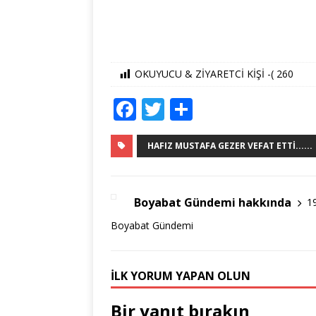
OKUYUCU & ZİYARETCİ KİŞİ -(
260
F
T
S
a
w
h
c
it
ar
HAFIZ MUSTAFA GEZER VEFAT ETTI......
e
te
e
b
r
Boyabat Gündemi hakkında
1
o
Boyabat Gündemi
o
k
İLK YORUM YAPAN OLUN
Bir yanıt bırakın