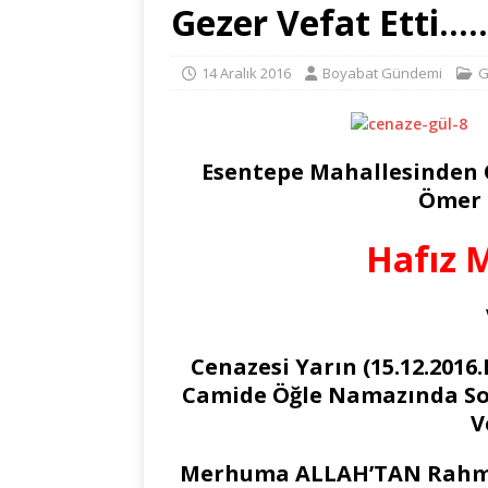
Gezer Vefat Etti…
14 Aralık 2016
Boyabat Gündemi
G
Esentepe Mahallesinden
Ömer 
Hafız 
Cenazesi Yarın (15.12.201
Camide Öğle Namazında So
V
Merhuma ALLAH’TAN Rahmet 