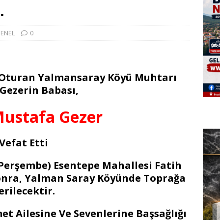
…
ENEL
0
 Oturan Yalmansaray Köyü Muhtarı
Gezerin Babası,
Mustafa Gezer
Vefat Etti
6.Perşembe) Esentepe Mahallesi Fatih
nra, Yalman Saray Köyünde Toprağa
erilecektir.
Ailesine Ve Sevenlerine Başsağlığı