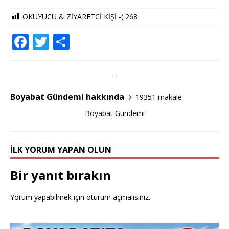
OKUYUCU & ZİYARETCİ KİŞİ -(
268
F
T
S
a
w
h
c
it
ar
e
te
e
Boyabat Gündemi hakkında
19351 makale
b
r
Boyabat Gündemi
o
o
İLK YORUM YAPAN OLUN
k
Bir yanıt bırakın
Yorum yapabilmek için
oturum açmalısınız
.