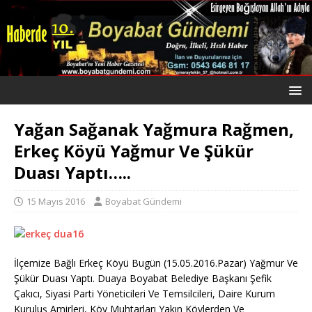
Yağan Sağanak Yağmura Rağmen,
Erkeç Köyü Yağmur Ve Şükür
Duası Yaptı…..
15 Mayıs 2016
Boyabat Gündemi
İlçemize Bağlı Erkeç Köyü Bugün (15.05.2016.Pazar) Yağmur Ve
Şükür Duası Yaptı. Duaya Boyabat Belediye Başkanı Şefik
Çakıcı, Siyasi Parti Yöneticileri Ve Temsilcileri, Daire Kurum
Kuruluş Amirleri, Köy Muhtarları Yakın Köylerden Ve