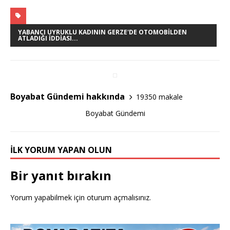
a
w
h
c
it
ar
e
te
e
YABANCI UYRUKLU KADININ GERZE'DE OTOMOBILDEN
ATLADIĞI IDDIASI...
b
r
o
o
Boyabat Gündemi hakkında
19350 makale
k
Boyabat Gündemi
İLK YORUM YAPAN OLUN
Bir yanıt bırakın
Yorum yapabilmek için
oturum açmalısınız
.