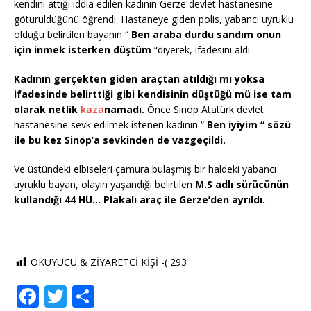
kendini attığı iddia edilen kadının Gerze devlet hastanesine
götürüldüğünü öğrendi. Hastaneye giden polis, yabancı uyruklu
olduğu belirtilen bayanın “
Ben araba durdu sandım onun
için inmek isterken düştüm
“diyerek, ifadesini aldı.
Kadının gerçekten giden araçtan atıldığı mı yoksa
ifadesinde belirttiği gibi kendisinin düştüğü mü ise tam
olarak netlik
kaza
namadı.
Önce Sinop Atatürk devlet
hastanesine sevk edilmek istenen kadının “
Ben iyiyim “ sözü
ile bu kez Sinop’a sevkinden de vazgeçildi.
Ve üstündeki elbiseleri çamura bulaşmış bir haldeki yabancı
uyruklu bayan, olayın yaşandığı belirtilen
M.S adlı sürücünün
kullandığı 44 HU… Plakalı araç ile Gerze’den ayrıldı.
OKUYUCU & ZİYARETCİ KİŞİ -(
293
F
T
S