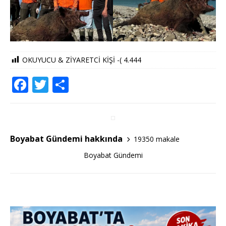
OKUYUCU & ZİYARETCİ KİŞİ -(
4.444
F
T
S
a
w
h
c
it
ar
e
te
e
Boyabat Gündemi hakkında
19350 makale
b
r
Boyabat Gündemi
o
o
k