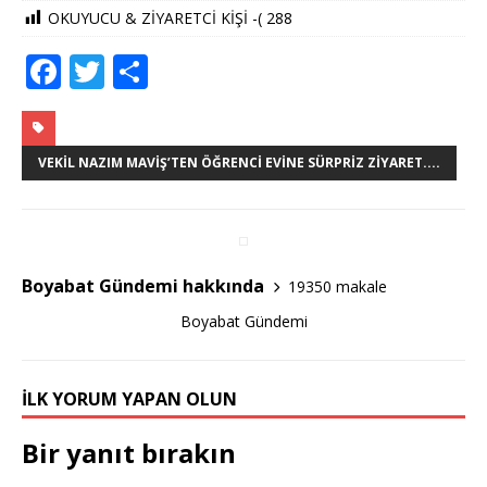
OKUYUCU & ZİYARETCİ KİŞİ -(
288
F
T
S
a
w
h
c
it
ar
e
te
e
VEKIL NAZIM MAVIŞ’TEN ÖĞRENCI EVINE SÜRPRIZ ZIYARET....
b
r
o
o
Boyabat Gündemi hakkında
19350 makale
k
Boyabat Gündemi
İLK YORUM YAPAN OLUN
Bir yanıt bırakın