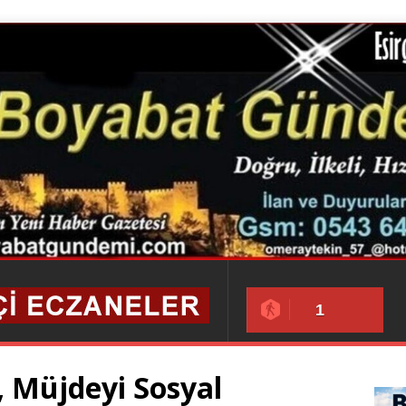
1
, Müjdeyi Sosyal