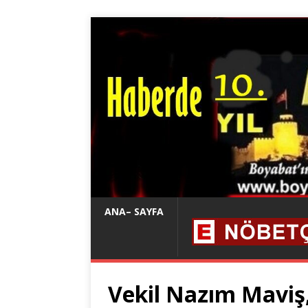
ANA– SAYFA
Vekil Nazım Maviş