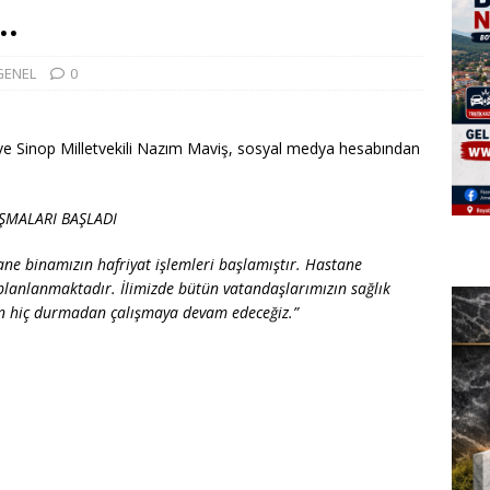
.
GENEL
0
 ve Sinop Milletvekili Nazım Maviş, sosyal medya hesabından
IŞMALARI BAŞLADI
ane binamızın hafriyat işlemleri başlamıştır. Hastane
planlanmaktadır. İlimizde bütün vatandaşlarımızın sağlık
çin hiç durmadan çalışmaya devam edeceğiz.”