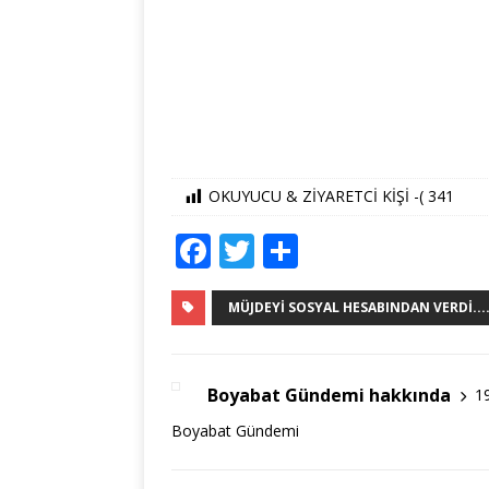
OKUYUCU & ZİYARETCİ KİŞİ -(
341
F
T
S
a
w
h
c
it
ar
MÜJDEYI SOSYAL HESABINDAN VERDI...
e
te
e
b
r
Boyabat Gündemi hakkında
1
o
Boyabat Gündemi
o