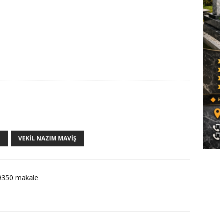
.
VEKIL NAZIM MAVIŞ
9350 makale