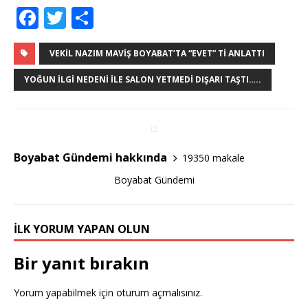
F
T
S
a
w
h
c
it
ar
VEKIL NAZIM MAVIŞ BOYABAT’TA “EVET” TI ANLATTI
e
te
e
YOĞUN İLGI NEDENI İLE SALON YETMEDI DIŞARI TAŞTI…..
b
r
o
o
Boyabat Gündemi hakkında
19350 makale
k
Boyabat Gündemi
İLK YORUM YAPAN OLUN
Bir yanıt bırakın
Yorum yapabilmek için
oturum açmalısınız
.