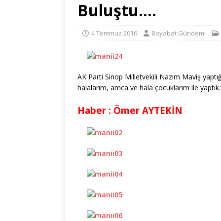
Buluştu….
4 Temmuz 2016
Boyabat Gündemi
AK Parti Sinop Milletvekili Nazım Maviş yaptı
halalarım, amca ve hala çocuklarım ile yaptık.
Haber : Ömer AYTEKİN