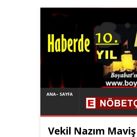
ANA– SAYFA
Vekil Nazım Maviş A