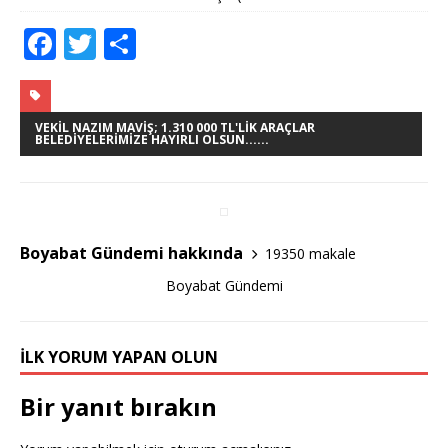
F
T
S
a
w
h
c
it
ar
e
te
e
VEKIL NAZIM MAVIŞ; 1.310 000 TL'LIK ARAÇLAR
BELEDIYELERIMIZE HAYIRLI OLSUN......
b
r
o
o
Boyabat Gündemi hakkında
19350 makale
k
Boyabat Gündemi
İLK YORUM YAPAN OLUN
Bir yanıt bırakın