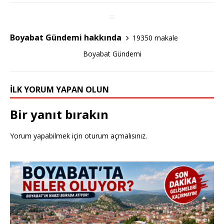
o
o
Boyabat Gündemi hakkında
19350 makale
k
Boyabat Gündemi
İLK YORUM YAPAN OLUN
Bir yanıt bırakın
Yorum yapabilmek için
oturum açmalısınız
.