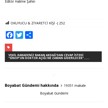
Editör Halime Şahin
OKUYUCU & ZİYARETCİ KİŞİ -(
252
F
T
S
a
w
h
c
it
ar
e
te
e
VEKIL KARADENIZ BAKAN AKDAĞ’DAN CEVAP İSTEDI
“SINOP’UN DOKTOR AÇIĞI NE ZAMAN GIDERILECEK”......
b
r
o
o
Boyabat Gündemi hakkında
19351 makale
k
Boyabat Gündemi