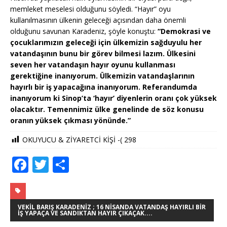
memleket meselesi olduğunu söyledi. “Hayır” oyu
kullanılmasının ülkenin geleceği açısından daha önemli
olduğunu savunan Karadeniz, şöyle konuştu:
“Demokrasi ve
çocuklarımızın geleceği için ülkemizin sağduyulu her
vatandaşının bunu bir görev bilmesi lazım. Ülkesini
seven her vatandaşın hayır oyunu kullanması
gerektiğine inanıyorum. Ülkemizin vatandaşlarının
hayırlı bir iş yapacağına inanıyorum. Referandumda
inanıyorum ki Sinop’ta ‘hayır’ diyenlerin oranı çok yüksek
olacaktır. Temennimiz ülke genelinde de söz konusu
oranın yüksek çıkması yönünde.”
OKUYUCU & ZİYARETCİ KİŞİ -(
298
F
T
S
a
w
h
c
it
ar
e
te
e
VEKIL BARIŞ KARADENIZ ; 16 NISANDA VATANDAŞ HAYIRLI BIR
İŞ YAPAÇA VE SANDIKTAN HAYIR ÇIKAÇAK....