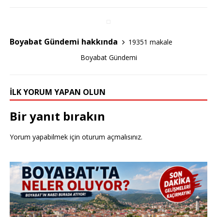
b
r
o
o
Boyabat Gündemi hakkında
19351 makale
k
Boyabat Gündemi
İLK YORUM YAPAN OLUN
Bir yanıt bırakın
Yorum yapabilmek için
oturum açmalısınız
.