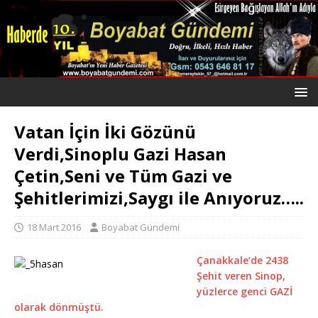
Vatan İçin İki Gözünü
Verdi,Sinoplu Gazi Hasan
Çetin,Seni ve Tüm Gazi ve
Şehitlerimizi,Saygı ile Anıyoruz…..
18 Mart 2016
Boyabat Gündemi
Çanakkale’de 2438
Şehit veren Sinop,
yüzlerce genci GAZİ
olarak dönmüştü.