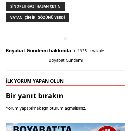
b
r
SINOPLU GAZI HASAN ÇETIN
o
VATAN İÇIN İKI GÖZÜNÜ VERDI
o
k
Boyabat Gündemi hakkında
19351 makale
Boyabat Gündemi
İLK YORUM YAPAN OLUN
Bir yanıt bırakın
Yorum yapabilmek için
oturum açmalısınız
.