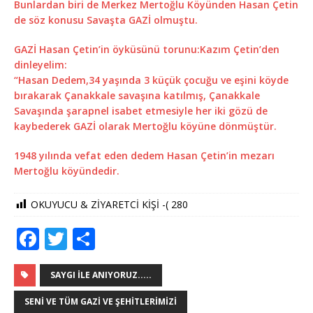
Bunlardan biri de Merkez Mertoğlu Köyünden Hasan Çetin
de söz konusu Savaşta GAZİ olmuştu.
GAZİ Hasan Çetin’in öyküsünü torunu:Kazım Çetin’den
dinleyelim:
“Hasan Dedem,34 yaşında 3 küçük çocuğu ve eşini köyde
bırakarak Çanakkale savaşına katılmış, Çanakkale
Savaşında şarapnel isabet etmesiyle her iki gözü de
kaybederek GAZİ olarak Mertoğlu köyüne dönmüştür.
1948 yılında vefat eden dedem Hasan Çetin’in mezarı
Mertoğlu köyündedir.
OKUYUCU & ZİYARETCİ KİŞİ -(
280
F
T
S
a
w
h
c
it
ar
SAYGI ILE ANIYORUZ.....
e
te
e
SENI VE TÜM GAZI VE ŞEHITLERIMIZI