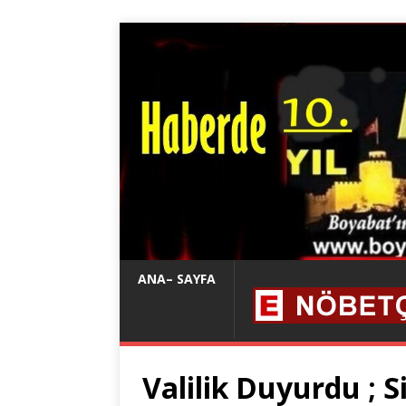
ANA– SAYFA
Valilik Duyurdu ; S