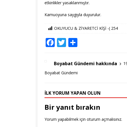
etkinlikler yasaklanmıştır.
Kamuoyuna saygıyla duyurulur.
OKUYUCU & ZİYARETCİ KİŞİ -(
254
F
T
S
a
w
h
c
it
ar
Boyabat Gündemi hakkında
1
e
te
e
Boyabat Gündemi
b
r
o
İLK YORUM YAPAN OLUN
o
k
Bir yanıt bırakın
Yorum yapabilmek için
oturum açmalısınız
.