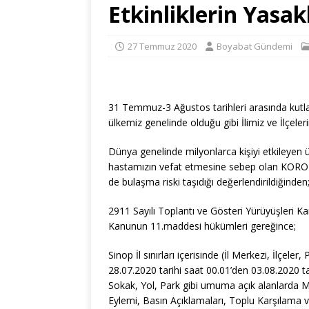
Etkinliklerin Yasa
27 Temmuz 2020
Boyabat Gündemi
31 Temmuz-3 Ağustos tarihleri arasında kutl
ülkemiz genelinde olduğu gibi İlimiz ve İlçele
Dünya genelinde milyonlarca kişiyi etkileyen
hastamızın vefat etmesine sebep olan KORONA
de bulaşma riski taşıdığı değerlendirildiğinden
2911 Sayılı Toplantı ve Gösteri Yürüyüşleri Ka
Kanunun 11.maddesi hükümleri gereğince;
Sinop İl sınırları içerisinde (İl Merkezi, İlçel
28.07.2020 tarihi saat 00.01’den 03.08.2020 t
Sokak, Yol, Park gibi umuma açık alanlarda Mit
Eylemi, Basın Açıklamaları, Toplu Karşılama ve