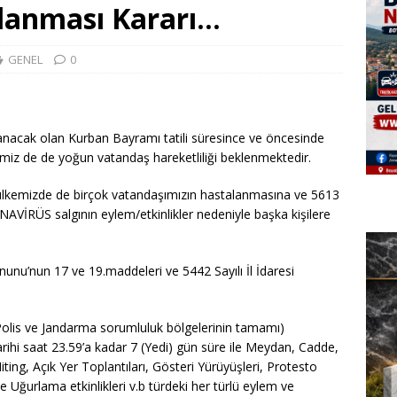
klanması Kararı…
GENEL
0
anacak olan Kurban Bayramı tatili süresince ve öncesinde
rimiz de de yoğun vatandaş hareketliliği beklenmektedir.
 ülkemizde de birçok vatandaşımızın hastalanmasına ve 5613
VİRÜS salgının eylem/etkinlikler nedeniyle başka kişilere
;
nunu’nun 17 ve 19.maddeleri ve 5442 Sayılı İl İdaresi
er, Polis ve Jandarma sorumluluk bölgelerinin tamamı)
arihi saat 23.59’a kadar 7 (Yedi) gün süre ile Meydan, Cadde,
ing, Açık Yer Toplantıları, Gösteri Yürüyüşleri, Protesto
 Uğurlama etkinlikleri v.b türdeki her türlü eylem ve