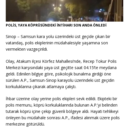
POLİS, YAYA KÖPRÜSÜNDEKİ İNTİHARI SON ANDA ÖNLEDİ
Sinop – Samsun kara yolu üzerindeki üst geçide çıkan bir
vatandaş, polis ekiplerinin müdahalesiyle yaşamına son
vermekten
vazgeçirildi.
Olay, Atakum ilçesi Körfez Mahallesi’nde, Recep Tokur Polis
Merkezi karşısındaki yaya üst geçitte saat 04.15’te meydana
geldi. Edinilen bilgiye göre, psikolojik bunalıma girdiği öne
sürülen A.P., Samsun-Sinop karayolu üzerindeki üst geçidin
korkuluklarına çıkarak atlamaya çalıştı.
İhbar üzerine olay yerine polis ekipleri sevk edildi. Ekipteki bir
polis memuru, köprü korkuluklarında bulunan A.P.’yi belinden
tutarak köprü içine çekip güvenli bölgeye aldı. Hayati tehlikeyi
önleyen bu müdahale sonrası A.P., ifadesi alınmak üzere polis
merkezine götürüldü.