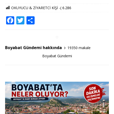
OKUYUCU & ZİYARETCİ KİŞİ -(
6.286
F
T
S
a
w
h
c
it
ar
e
te
e
Boyabat Gündemi hakkında
19350 makale
b
r
Boyabat Gündemi
o
o
k