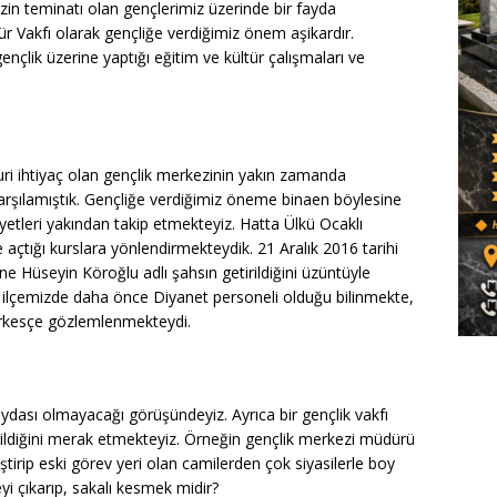
in teminatı olan gençlerimiz üzerinde bir fayda
ür Vakfı olarak gençliğe verdiğimiz önem aşikardır.
ençlik üzerine yaptığı eğitim ve kültür çalışmaları ve
ruri ihtiyaç olan gençlik merkezinin yakın zamanda
arşılamıştık. Gençliğe verdiğimiz öneme binaen böylesine
etleri yakından takip etmekteyiz. Hatta Ülkü Ocaklı
 açtığı kurslara yönlendirmekteydik. 21 Aralık 2016 tarihi
e Hüseyin Köroğlu adlı şahsın getirildiğini üzüntüyle
ilçemizde daha önce Diyanet personeli olduğu bilinmekte,
 herkesçe gözlemlenmekteydi.
aydası olmayacağı görüşündeyiz. Ayrıca bir gençlik vakfı
rildiğini merak etmekteyiz. Örneğin gençlik merkezi müdürü
iştirip eski görev yeri olan camilerden çok siyasilerle boy
yi çıkarıp, sakalı kesmek midir?