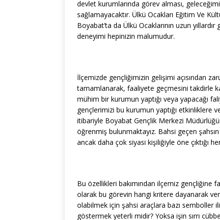
devlet kurumlarında görev alması, geleceğimiz
sağlamayacaktır. Ülkü Ocakları Eğitim Ve Kült
Boyabat’ta da Ülkü Ocaklarının uzun yıllardır g
deneyimi hepinizin malumudur.
İlçemizde gençliğimizin gelişimi açısından za
tamamlanarak, faaliyete geçmesini takdirle k
mühim bir kurumun yaptığı veya yapacağı faliy
gençlerimizi bu kurumun yaptığı etkinliklere ve
itibariyle Boyabat Gençlik Merkezi Müdürlüğün
öğrenmiş bulunmaktayız. Bahsi geçen şahsın 
ancak daha çok siyasi kişiliğiyle öne çıktığı
Bu özellikleri bakımından ilçemiz gençliğine f
olarak bu görevin hangi kritere dayanarak ve
olabilmek için şahsi araçlara bazı semboller il
göstermek yeterli midir? Yoksa işin sırrı cübbe