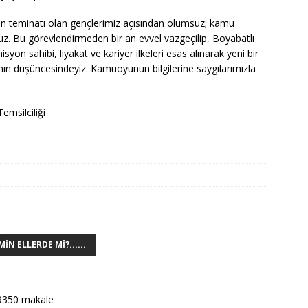
in teminatı olan gençlerimiz açısından olumsuz; kamu
uz. Bu görevlendirmeden bir an evvel vazgeçilip, Boyabatlı
on sahibi, liyakat ve kariyer ilkeleri esas alınarak yeni bir
nın düşüncesindeyiz. Kamuoyunun bilgilerine saygılarımızla
emsilciliği
N ELLERDE MI?......
9350 makale