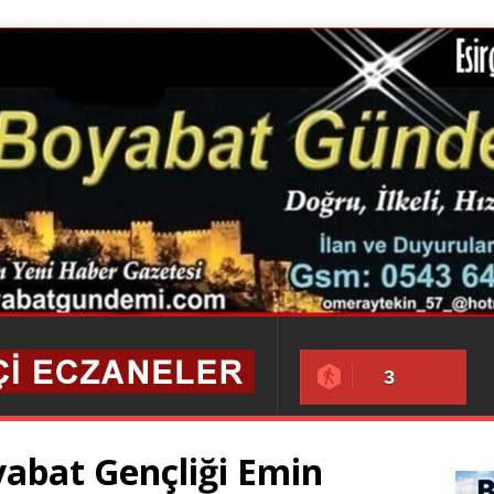
3
yabat Gençliği Emin