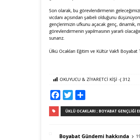
Son olarak, bu görevlendirmenin geleceğimiz
vicdanı açısından şaibeli olduğunu düşünüyor
gençlerimizin ufkunu açacak genç, dinamik, misy
görevlendirmenin yapılmasının yararlı olacağı
sunarız.
Ülkü Ocakları Eğitim ve Kültür Vakfı Boyabat T
OKUYUCU & ZİYARETCİ KİŞİ -(
312
F
T
S
a
w
h
c
it
ar
ÜKLÜ OCAKLARI ; BOYABAT GENÇLIĞI EMI
e
te
e
b
r
Boyabat Gündemi hakkında
1