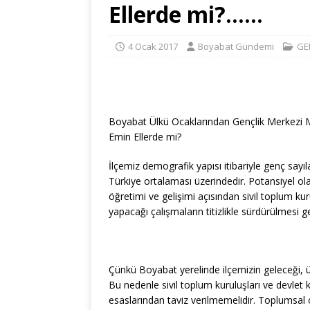
Ellerde mi?……
4 Ocak 2017
Boyabat Gündemi
GE
Boyabat Ülkü Ocaklarından Gençlik Merkezi M
Emin Ellerde mi?
İlçemiz demografik yapısı itibariyle genç sayı
Türkiye ortalaması üzerindedir. Potansiyel ol
öğretimi ve gelişimi açısından sivil toplum kur
yapacağı çalışmaların titizlikle sürdürülmesi 
Çünkü Boyabat yerelinde ilçemizin geleceği, ül
Bu nedenle sivil toplum kuruluşları ve devlet 
esaslarından taviz verilmemelidir. Toplumsal ola