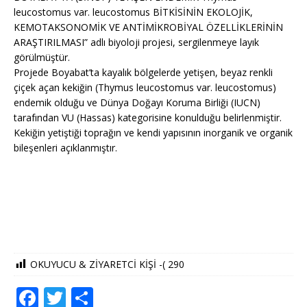
leucostomus var. leucostomus BİTKİSİNİN EKOLOJİK,
KEMOTAKSONOMİK VE ANTİMİKROBİYAL ÖZELLİKLERİNİN
ARAŞTIRILMASI” adlı biyoloji projesi, sergilenmeye layık
görülmüştür.
Projede Boyabat’ta kayalık bölgelerde yetişen, beyaz renkli
çiçek açan kekiğin (Thymus leucostomus var. leucostomus)
endemik olduğu ve Dünya Doğayı Koruma Birliği (IUCN)
tarafından VU (Hassas) kategorisine konulduğu belirlenmiştir.
Kekiğin yetiştiği toprağın ve kendi yapısının inorganik ve organik
bileşenleri açıklanmıştır.
OKUYUCU & ZİYARETCİ KİŞİ -(
290
F
T
S