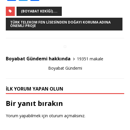
a
w
h
c
it
ar
(BOYABAT KEKIĞI)....
e
te
e
TÜRK TELEKOM FEN LISESINDEN DOĞAYI KORUMA ADINA
ÖNEMLI PROJE
b
r
o
o
k
Boyabat Gündemi hakkında
19351 makale
Boyabat Gündemi
İLK YORUM YAPAN OLUN
Bir yanıt bırakın
Yorum yapabilmek için
oturum açmalısınız
.