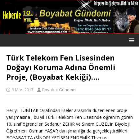
Türk Telekom Fen Lisesinden
Doğayı Koruma Adına Önemli
Proje, (Boyabat Kekiği)….
9 Mart 2017
Boyabat Gündemi
Her yıl TÜBİTAK tarafından liseler arasında düzenlenen proje
yarışmasına , bu yıl Türk Telekom Fen Lisesinde öğrenim gören
10. sınıf öğrencileri Sedanur ZEHİR ve Sinem GÜZEL’in Biyoloji
Öğretmeni Osman YAŞAR danışmanlığında gerçekleştirdikleri
BOYABAT’TA (SİNOP) YETİŞEN ENDEMİK Thymus