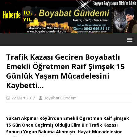
Trafik Kazası Geciren Boyabatlı
Emekli Öğretmen Raif Şimşek 15
Günlük Yaşam Mücadelesini
Kaybetti…
22 Mart 2017
Boyabat Gündemi
Yukarı Akpınar Köyün’den Emekli Ögretmen Raif Şimşek
15 Gün Önce Geçirmiş Olduğu Elim Bir Trafik Kazası
Sonucu Yogun Bakıma Alınmıştı. Hayat Mücadelesine