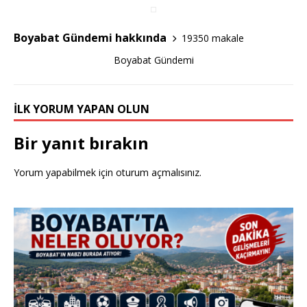
o
o
Boyabat Gündemi hakkında
19350 makale
k
Boyabat Gündemi
İLK YORUM YAPAN OLUN
Bir yanıt bırakın
Yorum yapabilmek için
oturum açmalısınız
.