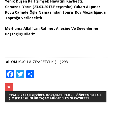
Yenik Düşen Raif Şimşek Hayatını Kaybetti.
Cenazesi Yarın (23.03.2017.Perşembe) Yukarı Akpınar
Köyü Camide Öğle Namazından Sonra Köy Mezarlığında
Toprağa Verilecektir.
Merhuma Allah’tan Rahmet Ailesine Ve Sevenlerine
Başsağlığı Dileriz.
OKUYUCU & ZİYARETCİ KİŞİ -(
293
F
T
S
a
w
h
c
it
ar
e
te
e
TRAFIK KAZASI GECIREN BOYABATLI EMEKLI ÖĞRETMEN RAIF
ŞIMŞEK 15 GÜNLÜK YAŞAM MÜCADELESINI KAYBETTI…
b
r