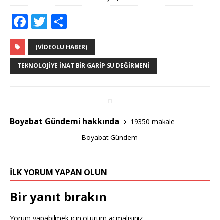
F
T
S
a
w
h
c
it
ar
(VIDEOLU HABER)
e
te
e
TEKNOLOJIYE İNAT BIR GARIP SU DEĞIRMENI
b
r
o
o
Boyabat Gündemi hakkında
19350 makale
k
Boyabat Gündemi
İLK YORUM YAPAN OLUN
Bir yanıt bırakın
Yorum yapabilmek için
oturum açmalısınız
.