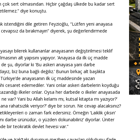
nin çok sert olmasından. Hiçbir çağdaş ülkede bu kadar sert
netilemez.” diye konuştu.
 istendiğini dile getiren Feyzioğlu, “Lütfen yeni anayasa
ve cevapsız da bırakmayın” diyerek, şu değerlendirmede
sayı bilerek kullananlar anayasanın değiştirilmesi teklif
lmasının alt yapısını yapıyor. ‘Anayasa da ilk üç madde
 de şu, diyorlar ki ‘Bu askeri anayasa yani darbe
yız, biz buna bağlı değiliz.’ Bunun birkaç alt başlıkta
ahi Türkiye’de anayasanın ilk üç maddesinde yazan
hi cesaret edemediler. Yani onlar askeri darbelerin koyduğu
le kazandığı ilkeler onlar. Oysa her darbede o ilkeler anayasada
 ne var? Yani bu Allah kelamı mı, kutsal kitapta mı yazıyor?’
sana rahatsızlık veriyor?’ diye bir sorun. Ne cevap alacaksınız?
ikleyenleri o zaman fark edersiniz. Örneğin ‘Laiklik çıksın’
ı darbe ürünüdür, o yüzden dokunabiliriz’ diyorlar. Üniter
nde bir teokratik devlet hevesi var.”
e’de ve Irak’taki durumun mezhep şavaşları olduğunu ifade