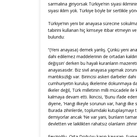
sarmalına giriyorsak Türkiye’nin siyasi iklimi
siyasi iklim yok. Türkiye böyle bir sertlikle yö
Türkiye’nin yeni bir anayasa sürecine sokulmak
tabirini kullanan hiç kimseye itibar etmeyin 
bulundu:
“(Yeni anayasa) demek yanlış. Çünkü yeni anaya
dahi edilemez maddelerinin de ortadan kaldırı
değişsin’ derken bu hayali kuranların mazereti
anayasasıdır. Biz sivil anayasa yapmak zorunda
mantıksızlığı var. Birincisi askeri darbeler d
cumhuriyetin kuruluş ilkelerine dokunmaya da
ilkeler değil, Türk milletinin milli mücadele i
kalmaya devam etti. İkincisi, ‘Bunu ifade eden
diyene, ‘Hangi ilkeyle sorunun var, hangi ilke 
Burada zihinlerde, toplumdaki kutuplaşmayı tet
demiyorlar ancak ‘Ne var yani, bunların tamam
devletten ve laiklikten rahatsız olanların zihni
Feyzioğlu, Orta Doğu’yu kasıp kavuran, Suriy