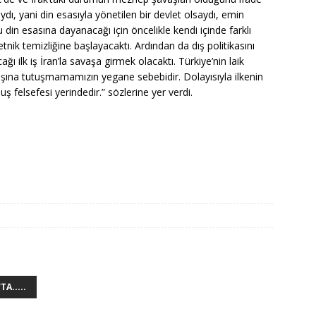
ydı, yani din esasıyla yönetilen bir devlet olsaydı, emin
u din esasına dayanacağı için öncelikle kendi içinde farklı
tnik temizliğine başlayacaktı. Ardından da dış politikasını
 ilk iş İran’la savaşa girmek olacaktı. Türkiye’nin laik
na tutuşmamamızın yegane sebebidir. Dolayısıyla ilkenin
 felsefesi yerindedir.” sözlerine yer verdi.
A.....