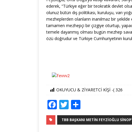
ederek, “Türkiye eğer bir teokratik devlet olsa
olunuz bütün dış politikası, kuruluşu, varı yoğ
mezheplerden olanların inanılmaz bir şekilde e
tamamen mezhepçi bir çizgiye oturtup, yapacağı
temele dayanmış olması bugün mezhep savaşı
özü doğrudur ve Türkiye Cumhuriyetinin kuruluş
OKUYUCU & ZİYARETCİ KİŞİ -(
326
F
T
S
a
w
h
c
it
ar
TBB BAŞKANI METIN FEYZIOĞLU SINOP'T