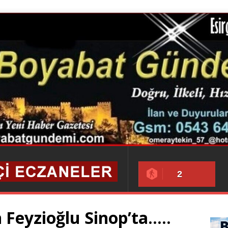
2
Feyzioğlu Sinop’ta…..