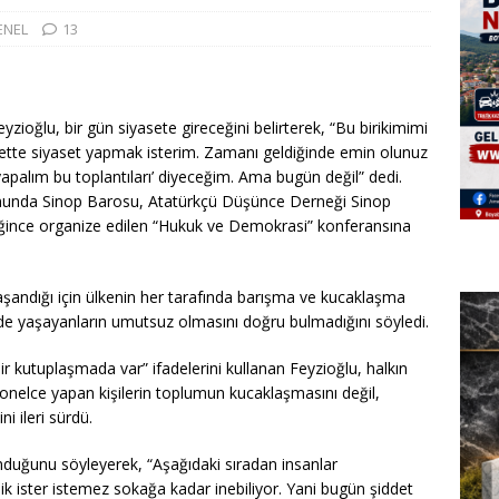
ENEL
13
yzioğlu, bir gün siyasete gireceğini belirterek, “Bu birikimimi
bette siyaset yapmak isterim. Zamanı geldiğinde emin olunuz
yapalım bu toplantıları’ diyeceğim. Ama bugün değil” dedi.
onunda Sinop Barosu, Atatürkçü Düşünce Derneği Sinop
liğince organize edilen “Hukuk ve Demokrasi” konferansına
yaşandığı için ülkenin her tarafında barışma ve kucaklaşma
e yaşayanların umutsuz olmasını doğru bulmadığını söyledi.
kutuplaşmada var” ifadelerini kullanan Feyzioğlu, halkın
onelce yapan kişilerin toplumun kucaklaşmasını değil,
ni ileri sürdü.
lunduğunu söyleyerek, “Aşağıdaki sıradan insanlar
ik ister istemez sokağa kadar inebiliyor. Yani bugün şiddet