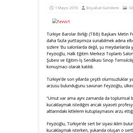
1 Mayıs 2016
Boyabat Gündemi
G
Türkiye Barolar Birliği (TBB) Başkanı Metin Fe
daha fazla yurttaşımıza sunabilmek adına el
sizlere ‘Bu salonlarda değil, şu meydanlarda 
Feyzioğlu, Halk Eğitim Merkezi Toplantı Sal
Şubesi ve Eğitim-İş Sendikası Sinop Temsilci
konuşmacı olarak katıldı.
Türkiye’de son yıllarda çeşitli olumsuzluklar 
arzusu bulunduğunu savunan Feyzioğlu, ülked
“Umut var ama aynı zamanda da toplumsal bir 
kucaklaşmak istediğini ancak siyaseti profesy
altlarındaki kitlelerin kutuplaşmasını arzu ettiği
Feyzioğlu, Türkiye’de sert bir siyasi iklim bu
kucaklaşmak isterken, yukarıda oluşan o sertl