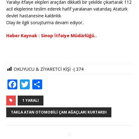
Yaralıyı itfaiye ekipleri araçdan dikkatli bir şekilde çıkartarak 112
acil ekiplerine teslim ederek hafif yaralanan vatandaş Atatürk
devlet hastanesine kaldırıldı.
Olay ile ilgili soruşturma devam ediyor..
Haber Kaynak : Sinop İtfaiye Müdürlüğü..
OKUYUCU & ZİYARETCİ KİŞİ -(
374
F
T
S
a
w
h
c
it
ar
1 YARALI
e
te
e
TAKLA ATAN OTOMOBILI ÇAM AĞAÇLARI KURTARDI
b
r
o