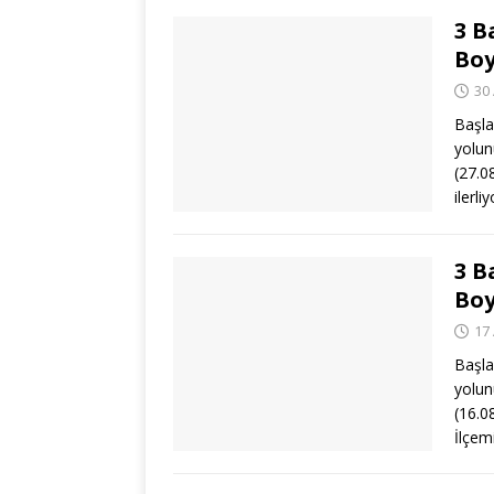
3 B
Boy
30
Başla
yolun
(27.0
ilerli
3 B
Boy
17
Başla
yolun
(16.08
İlçem