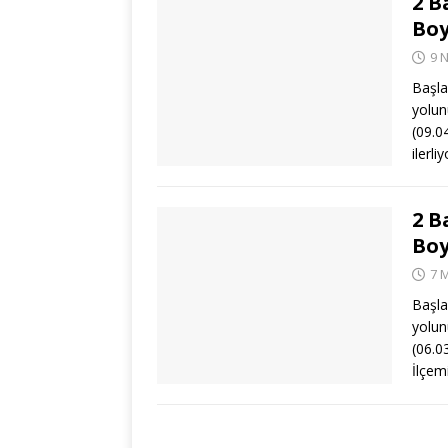
2 B
Boy
9 
Başla
yolun
(09.0
ilerli
2 B
Boy
7 
Başla
yolun
(06.0
İlçem