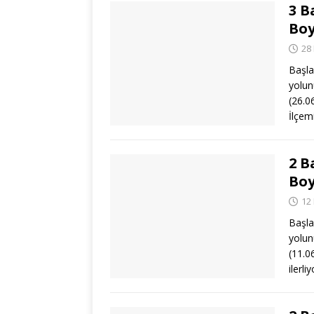
3 B
Boy
28
Başla
yolun
(26.0
İlçem
2 B
Boy
12
Başla
yolun
(11.0
ilerli