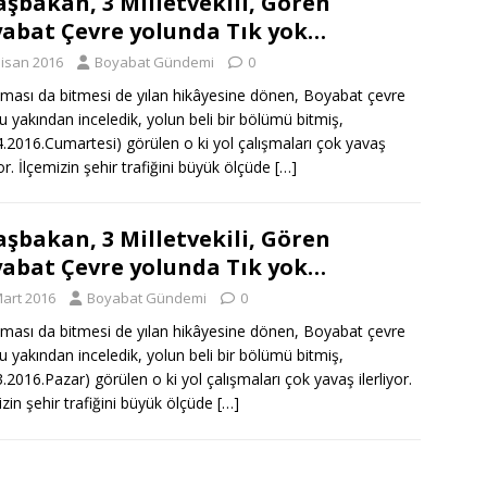
aşbakan, 3 Milletvekili, Gören
abat Çevre yolunda Tık yok…
Nisan 2016
Boyabat Gündemi
0
ması da bitmesi de yılan hikâyesine dönen, Boyabat çevre
u yakından inceledik, yolun beli bir bölümü bitmiş,
4.2016.Cumartesi) görülen o ki yol çalışmaları çok yavaş
yor. İlçemizin şehir trafiğini büyük ölçüde
[…]
aşbakan, 3 Milletvekili, Gören
abat Çevre yolunda Tık yok…
Mart 2016
Boyabat Gündemi
0
ması da bitmesi de yılan hikâyesine dönen, Boyabat çevre
u yakından inceledik, yolun beli bir bölümü bitmiş,
3.2016.Pazar) görülen o ki yol çalışmaları çok yavaş ilerliyor.
izin şehir trafiğini büyük ölçüde
[…]