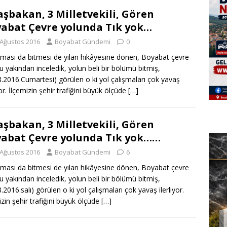
aşbakan, 3 Milletvekili, Gören
abat Çevre yolunda Tık yok…
 Ağustos 2016
Boyabat Gündemi
0
ması da bitmesi de yılan hikâyesine dönen, Boyabat çevre
u yakından inceledik, yolun beli bir bölümü bitmiş,
8.2016.Cumartesi) görülen o ki yol çalışmaları çok yavaş
yor. İlçemizin şehir trafiğini büyük ölçüde
[…]
aşbakan, 3 Milletvekili, Gören
abat Çevre yolunda Tık yok……
 Ağustos 2016
Boyabat Gündemi
6
ması da bitmesi de yılan hikâyesine dönen, Boyabat çevre
u yakından inceledik, yolun beli bir bölümü bitmiş,
.2016.salı) görülen o ki yol çalışmaları çok yavaş ilerliyor.
izin şehir trafiğini büyük ölçüde
[…]