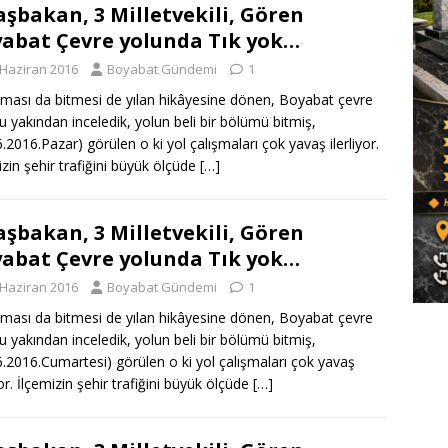
aşbakan, 3 Milletvekili, Gören
abat Çevre yolunda Tık yok…
 Haziran 2016
Boyabat Gündemi
1
ması da bitmesi de yılan hikâyesine dönen, Boyabat çevre
u yakından inceledik, yolun beli bir bölümü bitmiş,
6.2016.Pazar) görülen o ki yol çalışmaları çok yavaş ilerliyor.
izin şehir trafiğini büyük ölçüde
[…]
aşbakan, 3 Milletvekili, Gören
abat Çevre yolunda Tık yok…
 Haziran 2016
Boyabat Gündemi
1
ması da bitmesi de yılan hikâyesine dönen, Boyabat çevre
u yakından inceledik, yolun beli bir bölümü bitmiş,
6.2016.Cumartesi) görülen o ki yol çalışmaları çok yavaş
yor. İlçemizin şehir trafiğini büyük ölçüde
[…]