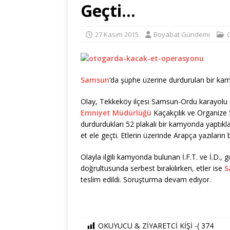
Geçti…
27 Kasım 2015
Boyabat Gündemi
Samsun
‘da şüphe üzerine durdurulan bir ka
Olay, Tekkeköy ilçesi Samsun-Ordu karayolu ü
Emniyet Müdürlüğü
Kaçakçılık ve Organize 
durdurdukları 52 plakalı bir kamyonda yaptık
et ele geçti. Etlerin üzerinde Arapça yazıların 
Olayla ilgili kamyonda bulunan İ.F.T. ve İ.D., gö
doğrultusunda serbest bırakılırken, etler ise
S
teslim edildi. Soruşturma devam ediyor.
OKUYUCU & ZİYARETCİ KİŞİ -(
374