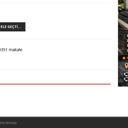
LE GEÇTI...
9351 makale
ess teması