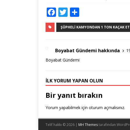
F
T
S
a
w
h
c
it
ar
ŞÜPHELI KAMYONDAN 1 TON KAÇAK ET E
e
te
e
b
r
Boyabat Gündemi hakkında
1
o
Boyabat Gündemi
o
k
İLK YORUM YAPAN OLUN
Bir yanıt bırakın
Yorum yapabilmek için
oturum açmalısınız
.
Telif hakkı © 2026 |
MH Themes
tarafından WordPr