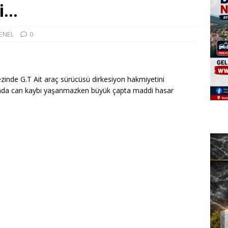
di…
ENEL
0
zinde G.T Ait araç sürücüsü dirkesiyon hakmiyetini
zada can kaybı yaşanmazken büyük çapta maddi hasar