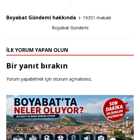
o
o
k
Boyabat Gündemi hakkında
19351 makale
Boyabat Gündemi
İLK YORUM YAPAN OLUN
Bir yanıt bırakın
Yorum yapabilmek için
oturum açmalısınız
.