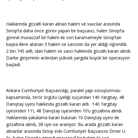
Haklarında gözaltı kararı alınan hakim ve savcılar arasında
Sinop’ta daha önce görev yapan bir başsavcı, halen Sinop’ta
görevli muvazzaf bir hakim ile son kararnameyle Sinop’tan
başka illere atanan 5 hakim ve savcının da yer aldığı öğrenildi.
2 bin 745 adli, idari hakim ve savcı hakkında gözaltı kararı alındı.
Darbe girişiminin ardından yüksek yargıda büyük bir operasyon
başladı.
Ankara Cumhuriyet Başsavcılığı, paralel yapı soruşturması
kapsamında, terör örgütü üyeliği suçundan 140 Yargıtay, 48
Danıştay üyesi hakkında gözaltı kararı aldı. 140 Yargıtay
üyesinden 11’i, 48 Danıştay üyesinden 10’u gözaltına alındı.
Haklarında yakalama kararı bulunan 10 Danıştay üyesi de
gözaltına alındı, 38 üye ise aranıyor. Bu arada gözaltı kararı
alınanlar arasında Sinop eski Cumhuriyet Başsavcısı Ömer U.
ile, halen Sinop’ta görevli muvazzaf bir hakim ile son