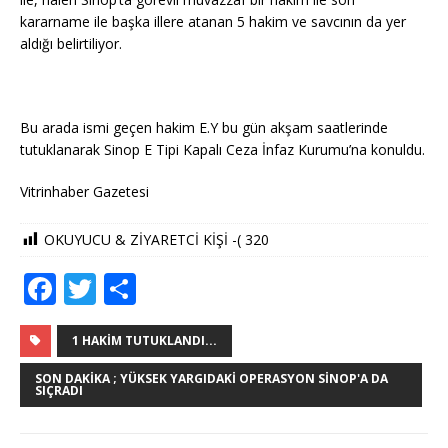
kararname ile başka illere atanan 5 hakim ve savcının da yer
aldığı belirtiliyor.
Bu arada ismi geçen hakim E.Y bu gün akşam saatlerinde
tutuklanarak Sinop E Tipi Kapalı Ceza İnfaz Kurumu’na konuldu.
Vitrinhaber Gazetesi
OKUYUCU & ZİYARETCİ KİŞİ -(
320
F
T
S
a
w
h
c
it
ar
1 HAKIM TUTUKLANDI...
e
te
e
SON DAKIKA ; YÜKSEK YARGIDAKI OPERASYON SINOP'A DA
SIÇRADI
b
r