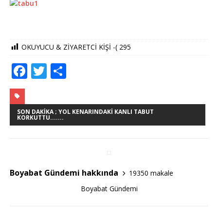
OKUYUCU & ZİYARETCİ KİŞİ -(
295
F
T
S
a
w
h
c
it
ar
e
te
e
SON DAKIKA ; YOL KENARINDAKI KANLI TABUT
KORKUTTU.......
b
r
o
o
Boyabat Gündemi hakkında
19350 makale
k
Boyabat Gündemi