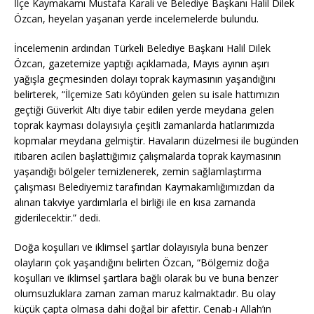
İlçe Kaymakamı Mustafa Karali ve Belediye Başkanı Halil Dilek
Özcan, heyelan yaşanan yerde incelemelerde bulundu.
İncelemenin ardından Türkeli Belediye Başkanı Halil Dilek
Özcan, gazetemize yaptığı açıklamada, Mayıs ayının aşırı
yağışla geçmesinden dolayı toprak kaymasının yaşandığını
belirterek, “İlçemize Satı köyünden gelen su isale hattımızın
geçtiği Güverkit Altı diye tabir edilen yerde meydana gelen
toprak kayması dolayısıyla çeşitli zamanlarda hatlarımızda
kopmalar meydana gelmiştir. Havaların düzelmesi ile bugünden
itibaren acilen başlattığımız çalışmalarda toprak kaymasının
yaşandığı bölgeler temizlenerek, zemin sağlamlaştırma
çalışması Belediyemiz tarafından Kaymakamlığımızdan da
alınan takviye yardımlarla el birliği ile en kısa zamanda
giderilecektir.” dedi.
Doğa koşulları ve iklimsel şartlar dolayısıyla buna benzer
olayların çok yaşandığını belirten Özcan, “Bölgemiz doğa
koşulları ve iklimsel şartlara bağlı olarak bu ve buna benzer
olumsuzluklara zaman zaman maruz kalmaktadır. Bu olay
küçük çapta olmasa dahi doğal bir afettir. Cenab-ı Allah’ın