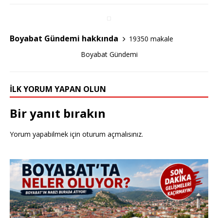
e
te
e
b
r
o
Boyabat Gündemi hakkında
19350 makale
o
Boyabat Gündemi
k
İLK YORUM YAPAN OLUN
Bir yanıt bırakın
Yorum yapabilmek için
oturum açmalısınız
.