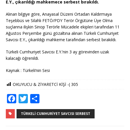
E.Y., çıkarıldığı mahkemece serbest bırakıldı.
Alınan bilgiye göre, Anayasal Düzeni Ortadan Kaldırmaya
Teşebbüs ve Silahlı FETÖ/PDY Terör Örgütüne Üye Olma
suçlarına ilişkin Sinop Terörle Mücadele ekipleri tarafından 11
Ağustos Perşembe günü gözaltına alınan Türkeli Cumhuriyet
Savcısı E.Y., çıkarıldığı mahkeme tarafından serbest bırakıldı.
Türkeli Cumhuriyet Savcısı E.Y.’nin 3 ay görevinden uzak
kalacağı öğrenildi.
Kaynak : Türkeli’nin Sesi
OKUYUCU & ZİYARETCİ KİŞİ -(
305
F
T
S
a
w
h
c
it
ar
TÜRKELI CUMHURIYET SAVCISI SERBEST
e
te
e