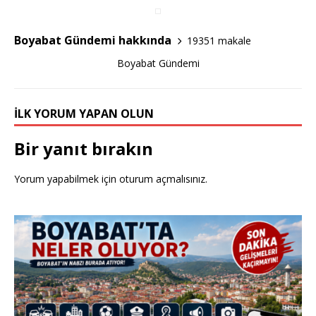
b
r
o
Boyabat Gündemi hakkında
19351 makale
o
Boyabat Gündemi
k
İLK YORUM YAPAN OLUN
Bir yanıt bırakın
Yorum yapabilmek için
oturum açmalısınız
.