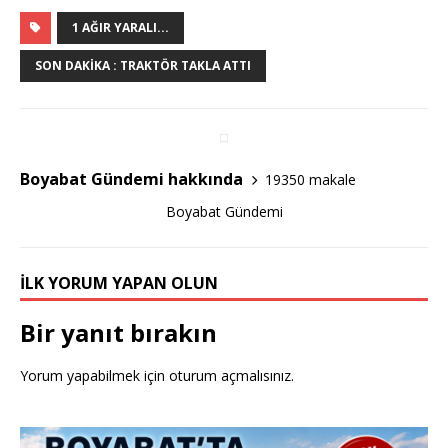
a
w
h
c
it
ar
1 AĞIR YARALI...
e
te
e
SON DAKIKA : TRAKTÖR TAKLA ATTI
b
r
o
o
Boyabat Gündemi hakkında
19350 makale
k
Boyabat Gündemi
İLK YORUM YAPAN OLUN
Bir yanıt bırakın
Yorum yapabilmek için
oturum açmalısınız
.