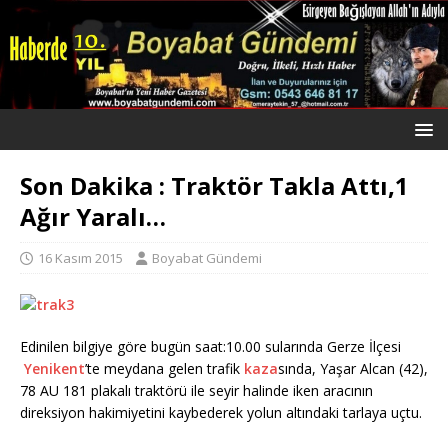
Son Dakika : Traktör Takla Attı,1
Ağır Yaralı…
16 Kasım 2015
Boyabat Gündemi
Edinilen bilgiye göre bugün saat:10.00 sularında Gerze İlçesi
Yenikent
’te meydana gelen trafik
kaza
sında, Yaşar Alcan (42),
78 AU 181 plakalı traktörü ile seyir halinde iken aracının
direksiyon hakimiyetini kaybederek yolun altındaki tarlaya uçtu.