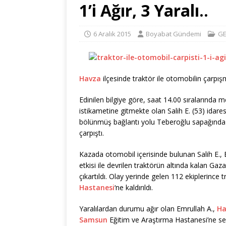
1’i Ağır, 3 Yaralı..
6 Aralık 2015
Boyabat Gündemi
GE
Havza
ilçesinde traktör ile otomobilin çarpış
Edinilen bilgiye göre, saat 14.00 sıralarında
istikametine gitmekte olan Salih E. (53) ida
bölünmüş bağlantı yolu Teberoğlu sapağında Ga
çarpıştı.
Kazada otomobil içerisinde bulunan Salih E., 
etkisi ile devrilen traktörün altında kalan Gaz
çıkartıldı. Olay yerinde gelen 112 ekiplerince 
Hastanesi
‘ne kaldırıldı.
Yaralılardan durumu ağır olan Emrullah A.,
Ha
Samsun
Eğitim ve Araştırma Hastanesi’ne sev