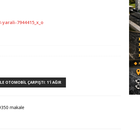
LE OTOMOBIL ÇARPIŞTI: 1'I AĞIR
9350 makale