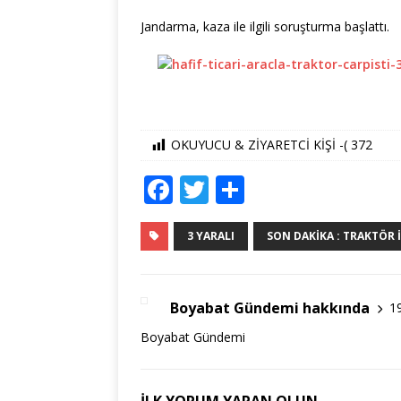
Jandarma, kaza ile ilgili soruşturma başlattı.
OKUYUCU & ZİYARETCİ KİŞİ -(
372
F
T
S
a
w
h
c
it
ar
3 YARALI
SON DAKIKA : TRAKTÖR I
e
te
e
b
r
Boyabat Gündemi hakkında
1
o
Boyabat Gündemi
o
k
İLK YORUM YAPAN OLUN