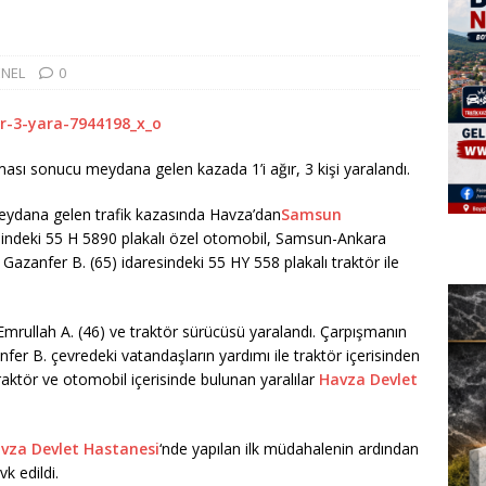
NEL
0
ması sonucu meydana gelen kazada 1’i ağır, 3 kişi yaralandı.
 meydana gelen trafik kazasında Havza’dan
Samsun
resindeki 55 H 5890 plakalı özel otomobil, Samsun-Ankara
zanfer B. (65) idaresindeki 55 HY 558 plakalı traktör ile
Emrullah A. (46) ve traktör sürücüsü yaralandı. Çarpışmanın
anfer B. çevredeki vatandaşların yardımı ile traktör içerisinden
traktör ve otomobil içerisinde bulunan yaralılar
Havza Devlet
vza Devlet Hastanesi
‘nde yapılan ilk müdahalenin ardından
k edildi.