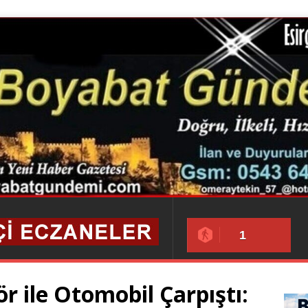
1
r ile Otomobil Çarpıştı: