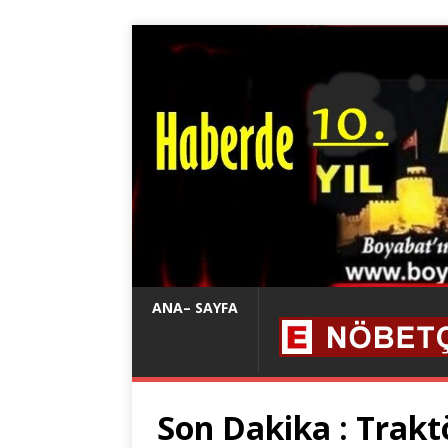
ANA– SAYFA
Son Dakika : Traktö