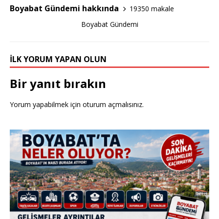
e
te
e
Boyabat Gündemi hakkında
19350 makale
b
r
Boyabat Gündemi
o
o
İLK YORUM YAPAN OLUN
k
Bir yanıt bırakın
Yorum yapabilmek için
oturum açmalısınız
.