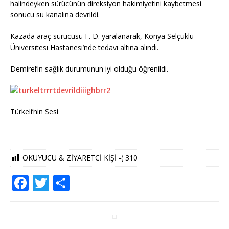
halindeyken sürücünün direksiyon hakimiyetini kaybetmesi
sonucu su kanalına devrildi.
Kazada araç sürücüsü F. D. yaralanarak, Konya Selçuklu
Üniversitesi Hastanesi’nde tedavi altına alındı.
Demirel’in sağlık durumunun iyi olduğu öğrenildi.
Türkeli’nin Sesi
OKUYUCU & ZİYARETCİ KİŞİ -(
310
F
T
S
a
w
h
c
it
ar