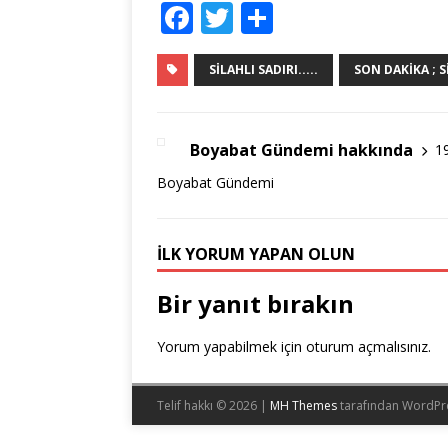
F
T
S
a
w
h
c
it
ar
SILAHLI SADIRI.....
SON DAKIKA ; S
e
te
e
b
r
Boyabat Gündemi hakkında
1
o
Boyabat Gündemi
o
k
İLK YORUM YAPAN OLUN
Bir yanıt bırakın
Yorum yapabilmek için
oturum açmalısınız
.
Telif hakkı © 2026 |
MH Themes
tarafından WordPr