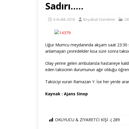
Sadırı…..
6 Aralık 2016
Boyabat Gündemi
GE
Uğur Mumcu meydanında akşam saat 23:30 sıral
anlamayan çevredekiler kısa süre sonra taksic
Olay yerine gelen ambulansla hastaneye kaldırı
eden taksicinin durumunun ağır olduğu öğrenild
Taksiciyi vuran Ramazan Y. İse her yerde ara
Kaynak : Ajans Sinop
OKUYUCU & ZİYARETCİ KİŞİ -(
289