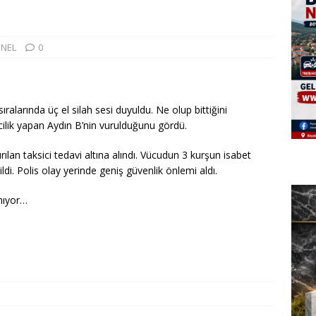
NEL
0
arında üç el silah sesi duyuldu. Ne olup bittiğini
ilik yapan Aydın B’nin vurulduğunu gördü.
lan taksici tedavi altına alındı. Vücudun 3 kurşun isabet
i. Polis olay yerinde geniş güvenlik önlemi aldı.
nıyor…