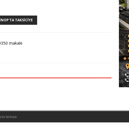
INOP'TA TAKSICIYE
9350 makale
ess teması