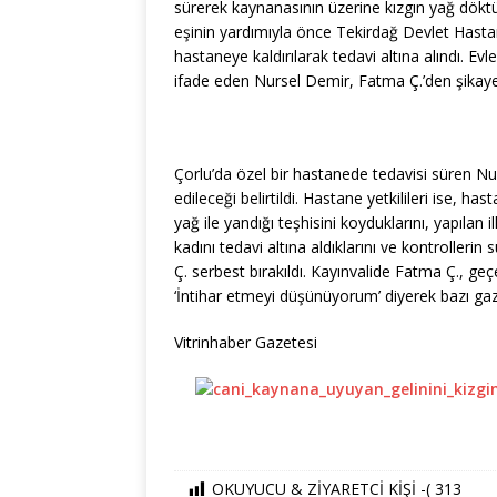
sürerek kaynanasının üzerine kızgın yağ dökt
eşinin yardımıyla önce Tekirdağ Devlet Hasta
hastaneye kaldırılarak tedavi altına alındı. Ev
ifade eden Nursel Demir, Fatma Ç.’den şikaye
Çorlu’da özel bir hastanede tedavisi süren Nu
edileceği belirtildi. Hastane yetkilileri ise, ha
yağ ile yandığı teşhisini koyduklarını, yapılan
kadını tedavi altına aldıklarını ve kontroller
Ç. serbest bırakıldı. Kayınvalide Fatma Ç., ge
‘İntihar etmeyi düşünüyorum’ diyerek bazı gaz
Vitrinhaber Gazetesi
OKUYUCU & ZİYARETCİ KİŞİ -(
313