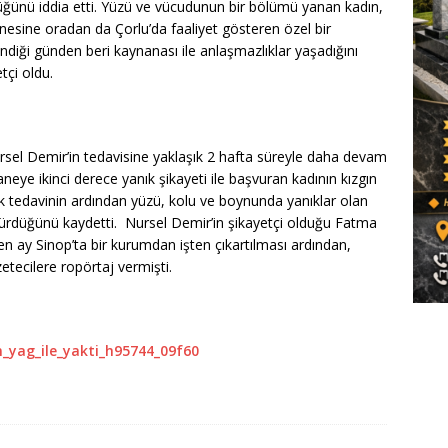
üğünü iddia etti. Yüzü ve vücudunun bir bölümü yanan kadın,
nesine oradan da Çorlu’da faaliyet gösteren özel bir
lendiği günden beri kaynanası ile anlaşmazlıklar yaşadığını
tçi oldu.
rsel Demir’in tedavisine yaklaşık 2 hafta süreyle daha devam
staneye ikinci derece yanık şikayeti ile başvuran kadının kızgın
 ilk tedavinin ardından yüzü, kolu ve boynunda yanıklar olan
in sürdüğünü kaydetti. Nursel Demir’in şikayetçi olduğu Fatma
çen ay Sinop’ta bir kurumdan işten çıkartılması ardından,
etecilere ropörtaj vermişti.