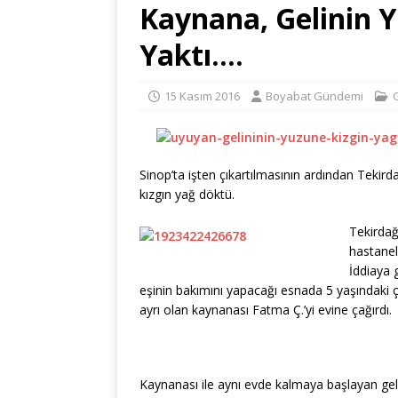
Kaynana, Gelinin 
Yaktı….
15 Kasım 2016
Boyabat Gündemi
Sinop’ta işten çıkartılmasının ardından Tekir
kızgın yağ döktü.
Tekirdağ
hastanel
İddiaya 
eşinin bakımını yapacağı esnada 5 yaşındaki
ayrı olan kaynanası Fatma Ç.’yi evine çağırdı.
Kaynanası ile aynı evde kalmaya başlayan geli