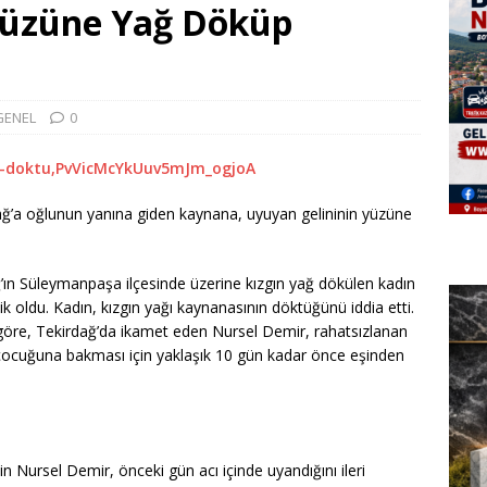
Yüzüne Yağ Döküp
GENEL
0
dağ’a oğlunun yanına giden kaynana, uyuyan gelininin yüzüne
’ın Süleymanpaşa ilçesinde üzerine kızgın yağ dökülen kadın
ik oldu. Kadın, kızgın yağı kaynanasının döktüğünü iddia etti.
göre, Tekirdağ’da ikamet eden Nursel Demir, rahatsızlanan
 çocuğuna bakması için yaklaşık 10 gün kadar önce eşinden
n Nursel Demir, önceki gün acı içinde uyandığını ileri