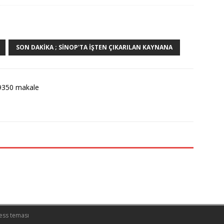
SON DAKIKA ; SINOP'TA İŞTEN ÇIKARILAN KAYNANA
9350 makale
ess teması