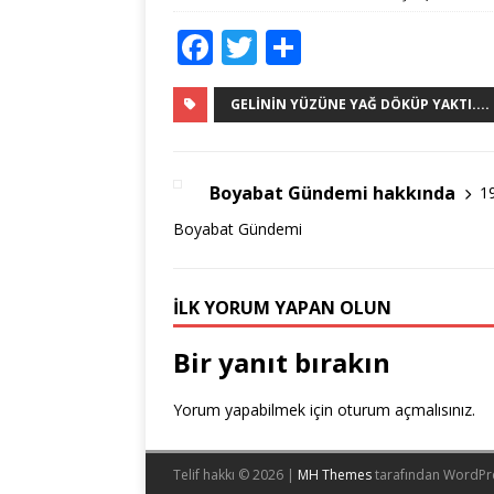
F
T
S
a
w
h
c
it
ar
GELININ YÜZÜNE YAĞ DÖKÜP YAKTI....
e
te
e
b
r
Boyabat Gündemi hakkında
1
o
Boyabat Gündemi
o
k
İLK YORUM YAPAN OLUN
Bir yanıt bırakın
Yorum yapabilmek için
oturum açmalısınız
.
Telif hakkı © 2026 |
MH Themes
tarafından WordPr