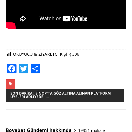
OKUYUCU & ZİYARETCİ KİŞİ -(
306
F
T
S
a
w
h
c
it
ar
e
te
e
SON DAKIKA ; SINOP'TA GÖZ ALTINA ALINAN PLATFORM
ÜYELERI ADLIYEDE.....
b
r
o
o
Boyabat Gündemi hakkında
19351 makale