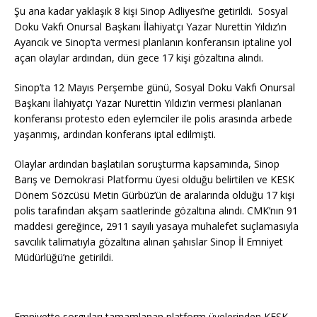
Şu ana kadar yaklaşık 8 kişi Sinop Adliyesi’ne getirildi. Sosyal
Doku Vakfı Onursal Başkanı İlahiyatçı Yazar Nurettin Yıldız’ın
Ayancık ve Sinop’ta vermesi planlanın konferansın iptaline yol
açan olaylar ardından, dün gece 17 kişi gözaltına alındı.
Sinop’ta 12 Mayıs Perşembe günü, Sosyal Doku Vakfı Onursal
Başkanı İlahiyatçı Yazar Nurettin Yıldız’ın vermesi planlanan
konferansı protesto eden eylemciler ile polis arasında arbede
yaşanmış, ardından konferans iptal edilmişti.
Olaylar ardından başlatılan soruşturma kapsamında, Sinop
Barış ve Demokrasi Platformu üyesi olduğu belirtilen ve KESK
Dönem Sözcüsü Metin Gürbüz’ün de aralarında olduğu 17 kişi
polis tarafından akşam saatlerinde gözaltına alındı. CMK’nın 91
maddesi gereğince, 2911 sayılı yasaya muhalefet suçlamasıyla
savcılık talimatıyla gözaltına alınan şahıslar Sinop İl Emniyet
Müdürlüğü’ne getirildi.
Emniyette sorguları tamamlanan platform üyelerinden KESK