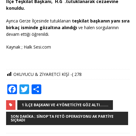
İlçe Teşkilat Başkanı, H.G .tutuklanarak cezaevine
konuldu.
Ayrıca Gerze İlçesinde tutuklanan
teşkilat başkanın yanı sıra
birkaç isminde gözaltına alındığı
ve halen sorgularının
devam ettiği öğrenildi.
Kaynak ; Halk Sesi.com
OKUYUCU & ZİYARETCİ KİŞİ -(
278
F
T
S
a
w
h
c
it
ar
1 İLÇE BAŞKANI VE 4 YÖNETICIYE GÖZ ALTI.......
e
te
e
SON DAKIKA ; SINOP'TA FETÖ OPERASYONU AK PARTIYE
SIÇRADI
b
r